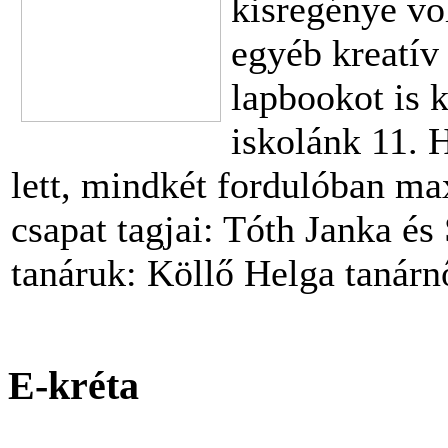
kisregénye vo
egyéb kreatív
lapbookot is k
iskolánk 11. H
lett, mindkét fordulóban ma
csapat tagjai: Tóth Janka és
tanáruk: Köllő Helga tanárnő
E-kréta