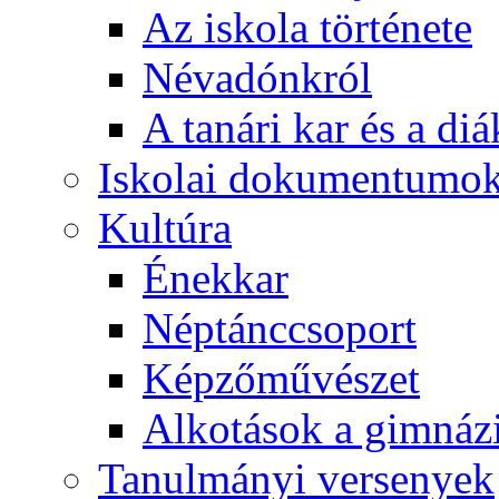
Az iskola története
Névadónkról
A tanári kar és a d
Iskolai dokumentumo
Kultúra
Énekkar
Néptánccsoport
Képzőművészet
Alkotások a gimnáz
Tanulmányi versenyek