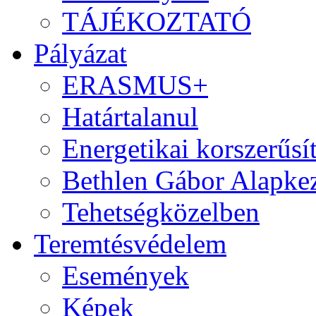
TÁJÉKOZTATÓ
Pályázat
ERASMUS+
Határtalanul
Energetikai korszerűsí
Bethlen Gábor Alapkez
Tehetségközelben
Teremtésvédelem
Események
Képek