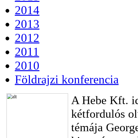
2014
2013
2012
2011
2010
Földrajzi konferencia
A Hebe Kft. i
kétfordulós o
témája Georg