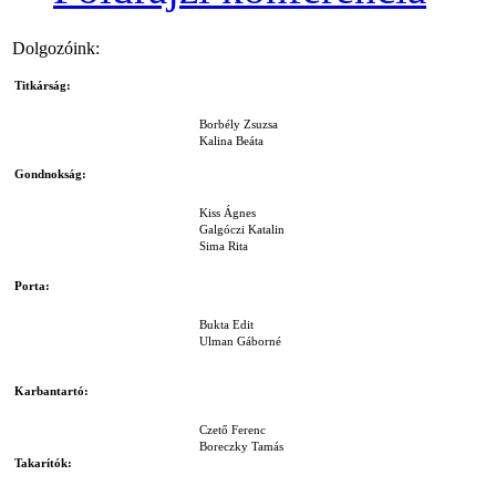
Dolgozóink:
Titkárság:
Borbély Zsuzsa
Kalina Beáta
Gondnokság:
Kiss Ágnes
Galgóczi Katalin
Sima Rita
Porta:
Bukta Edit
Ulman Gáborné
Karbantartó:
Czető Ferenc
Boreczky Tamás
Takarítók: