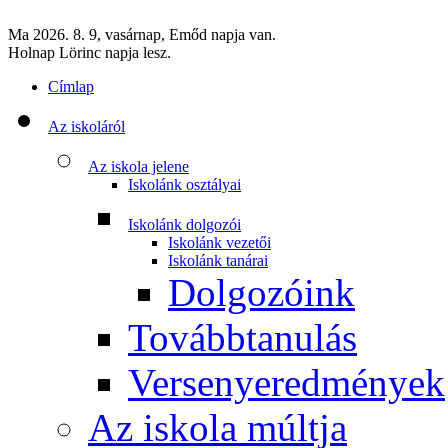
Ma 2026. 8. 9, vasárnap, Emőd napja van.
Holnap Lörinc napja lesz.
Címlap
Az iskoláról
Az iskola jelene
Iskolánk osztályai
Iskolánk dolgozói
Iskolánk vezetői
Iskolánk tanárai
Dolgozóink
Továbbtanulás
Versenyeredmények
Az iskola múltja