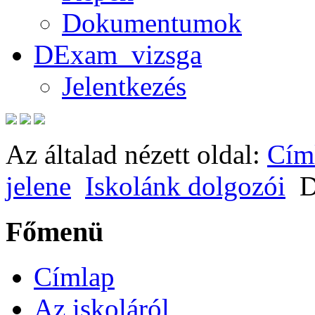
Dokumentumok
DExam_vizsga
Jelentkezés
Az általad nézett oldal:
Cím
jelene
Iskolánk dolgozói
D
Főmenü
Címlap
Az iskoláról