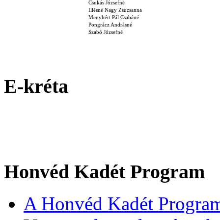
Csukás Józsefné
Illésné Nagy Zsuzsanna
Menyhért Pál Csabáné
Pongrácz Andrásné
Szabó Józsefné
E-kréta
Honvéd Kadét Program
A Honvéd Kadét Program