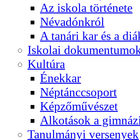
Az iskola története
Névadónkról
A tanári kar és a d
Iskolai dokumentumo
Kultúra
Énekkar
Néptánccsoport
Képzőművészet
Alkotások a gimnáz
Tanulmányi versenyek