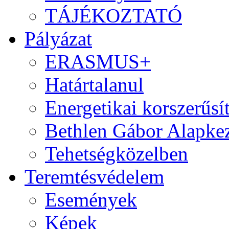
TÁJÉKOZTATÓ
Pályázat
ERASMUS+
Határtalanul
Energetikai korszerűsí
Bethlen Gábor Alapkez
Tehetségközelben
Teremtésvédelem
Események
Képek