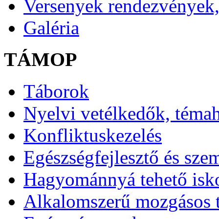
Versenyek rendezvények,
Galéria
TÁMOP
Táborok
Nyelvi vetélkedők, téma
Konfliktuskezelés
Egészségfejlesztő és sze
Hagyománnyá tehető isk
Alkalomszerű mozgásos 