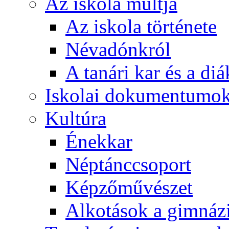
Az iskola múltja
Az iskola története
Névadónkról
A tanári kar és a d
Iskolai dokumentumo
Kultúra
Énekkar
Néptánccsoport
Képzőművészet
Alkotások a gimnáz