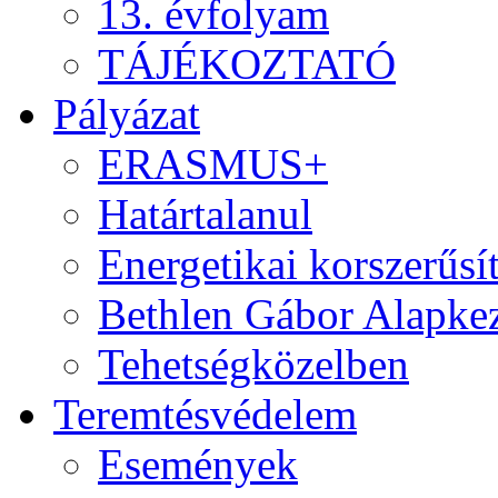
13. évfolyam
TÁJÉKOZTATÓ
Pályázat
ERASMUS+
Határtalanul
Energetikai korszerűsí
Bethlen Gábor Alapkez
Tehetségközelben
Teremtésvédelem
Események