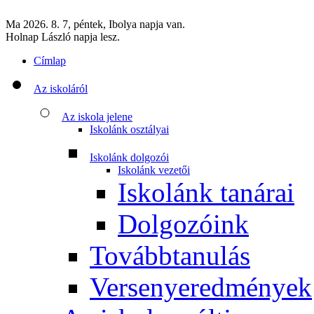
Ma 2026. 8. 7, péntek, Ibolya napja van.
Holnap László napja lesz.
Címlap
Az iskoláról
Az iskola jelene
Iskolánk osztályai
Iskolánk dolgozói
Iskolánk vezetői
Iskolánk tanárai
Dolgozóink
Továbbtanulás
Versenyeredmények