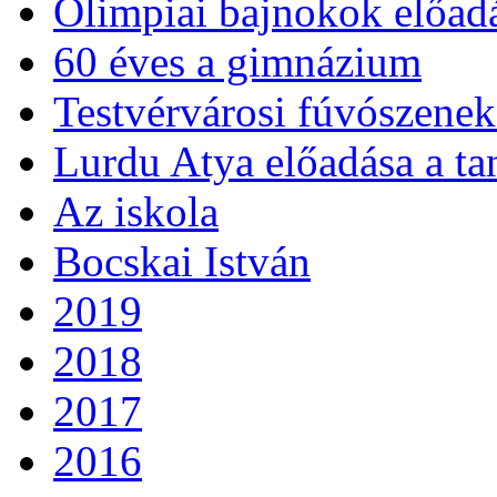
Olimpiai bajnokok előad
60 éves a gimnázium
Testvérvárosi fúvószenek
Lurdu Atya előadása a ta
Az iskola
Bocskai István
2019
2018
2017
2016