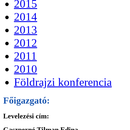
2015
2014
2013
2012
2011
2010
Földrajzi konferencia
Főigazgató:
Levelezési cím:
Gaszperné Tilman Edina