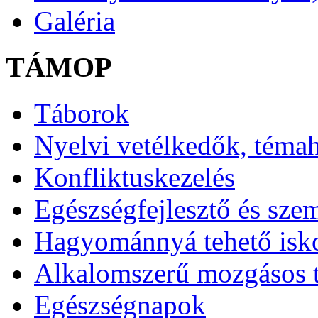
Galéria
TÁMOP
Táborok
Nyelvi vetélkedők, téma
Konfliktuskezelés
Egészségfejlesztő és sze
Hagyománnyá tehető isk
Alkalomszerű mozgásos 
Egészségnapok