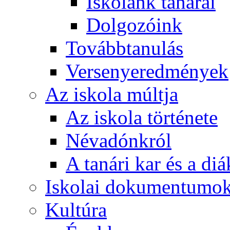
Iskolánk tanárai
Dolgozóink
Továbbtanulás
Versenyeredmények
Az iskola múltja
Az iskola története
Névadónkról
A tanári kar és a d
Iskolai dokumentumo
Kultúra