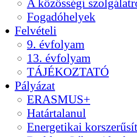
A közösségi szolgálatr
Fogadóhelyek
Felvételi
9. évfolyam
13. évfolyam
TÁJÉKOZTATÓ
Pályázat
ERASMUS+
Határtalanul
Energetikai korszerűsí