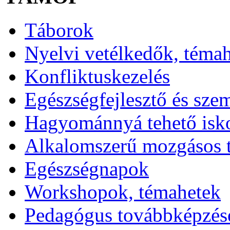
Táborok
Nyelvi vetélkedők, téma
Konfliktuskezelés
Egészségfejlesztő és sze
Hagyománnyá tehető isk
Alkalomszerű mozgásos 
Egészségnapok
Workshopok, témahetek
Pedagógus továbbképzés