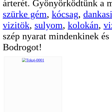
árterét. Gyönyörködtünk a 
szürke gém
,
kócsag
,
dankasi
vizitök
,
sulyom
,
kolokán
,
vi
szép nyarat mindenkinek és
Bodrogot!