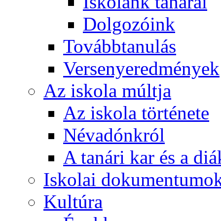
Iskolánk tanárai
Dolgozóink
Továbbtanulás
Versenyeredmények
Az iskola múltja
Az iskola története
Névadónkról
A tanári kar és a d
Iskolai dokumentumo
Kultúra