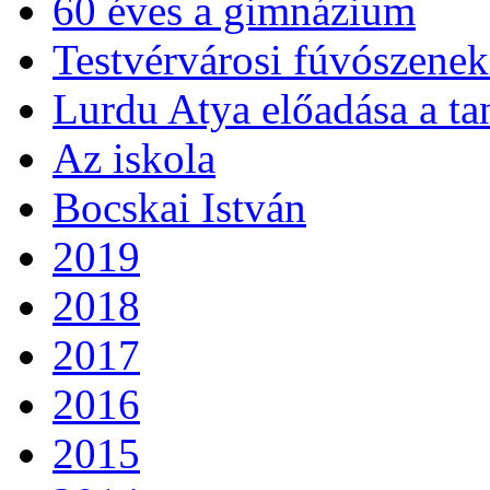
60 éves a gimnázium
Testvérvárosi fúvószenek
Lurdu Atya előadása a ta
Az iskola
Bocskai István
2019
2018
2017
2016
2015