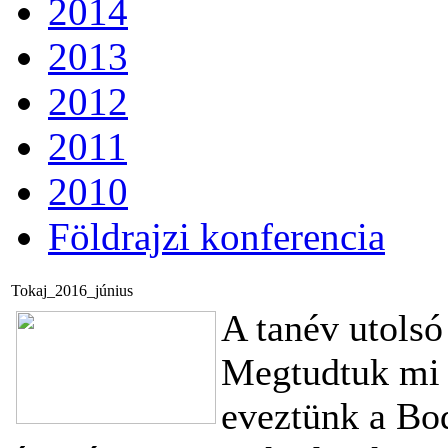
2014
2013
2012
2011
2010
Földrajzi konferencia
Tokaj_2016_június
A tanév utolsó
Megtudtuk mi
eveztünk a Bo