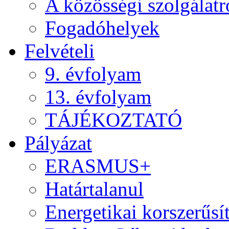
A közösségi szolgálatr
Fogadóhelyek
Felvételi
9. évfolyam
13. évfolyam
TÁJÉKOZTATÓ
Pályázat
ERASMUS+
Határtalanul
Energetikai korszerűsí