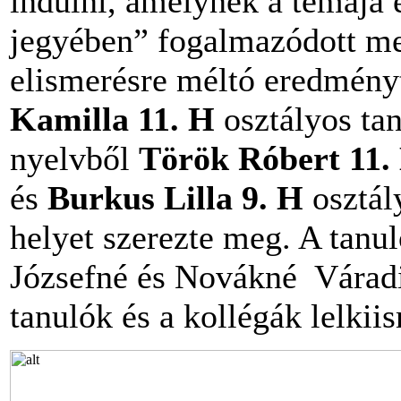
indulni, amelynek a témája
jegyében” fogalmazódott meg
elismerésre méltó eredményt
Kamilla 11. H
osztályos tan
nyelvből
Török Róbert 11.
és
Burkus Lilla 9. H
osztál
helyet szerezte meg. A tanul
Józsefné és Novákné Váradi 
tanulók és a kollégák lelkii