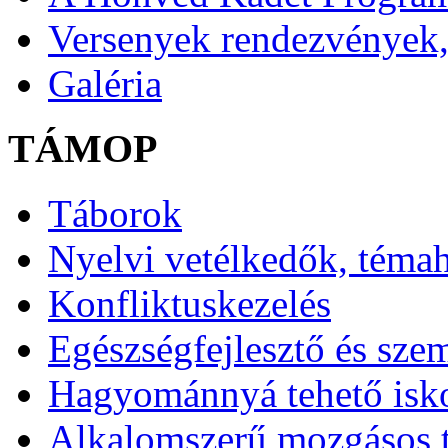
Versenyek rendezvények,
Galéria
TÁMOP
Táborok
Nyelvi vetélkedők, téma
Konfliktuskezelés
Egészségfejlesztő és sze
Hagyománnyá tehető isk
Alkalomszerű mozgásos 