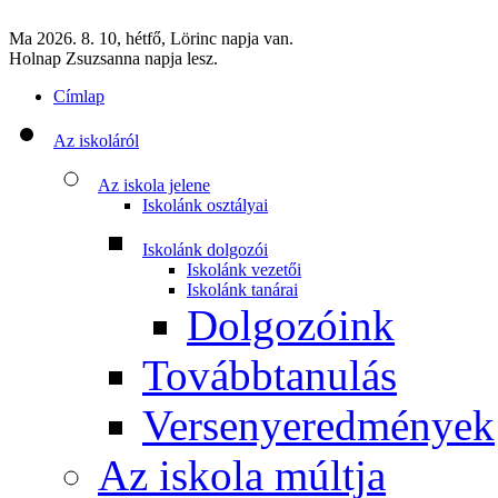
Ma 2026. 8. 10, hétfő, Lörinc napja van.
Holnap Zsuzsanna napja lesz.
Címlap
Az iskoláról
Az iskola jelene
Iskolánk osztályai
Iskolánk dolgozói
Iskolánk vezetői
Iskolánk tanárai
Dolgozóink
Továbbtanulás
Versenyeredmények
Az iskola múltja