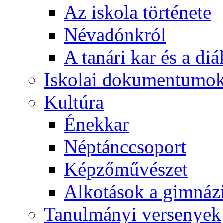
Az iskola története
Névadónkról
A tanári kar és a d
Iskolai dokumentumo
Kultúra
Énekkar
Néptánccsoport
Képzőművészet
Alkotások a gimnáz
Tanulmányi versenyek