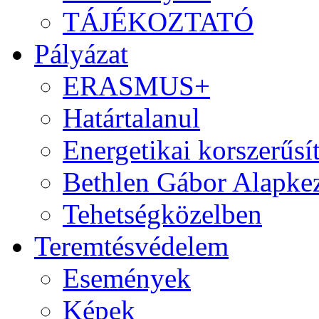
TÁJÉKOZTATÓ
Pályázat
ERASMUS+
Határtalanul
Energetikai korszerűsí
Bethlen Gábor Alapkez
Tehetségközelben
Teremtésvédelem
Események
Képek