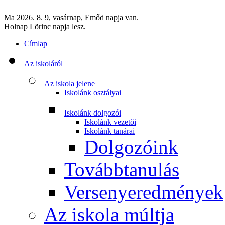
Ma 2026. 8. 9, vasárnap, Emőd napja van.
Holnap Lörinc napja lesz.
Címlap
Az iskoláról
Az iskola jelene
Iskolánk osztályai
Iskolánk dolgozói
Iskolánk vezetői
Iskolánk tanárai
Dolgozóink
Továbbtanulás
Versenyeredmények
Az iskola múltja