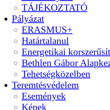
TÁJÉKOZTATÓ
Pályázat
ERASMUS+
Határtalanul
Energetikai korszerűsí
Bethlen Gábor Alapkez
Tehetségközelben
Teremtésvédelem
Események
Képek