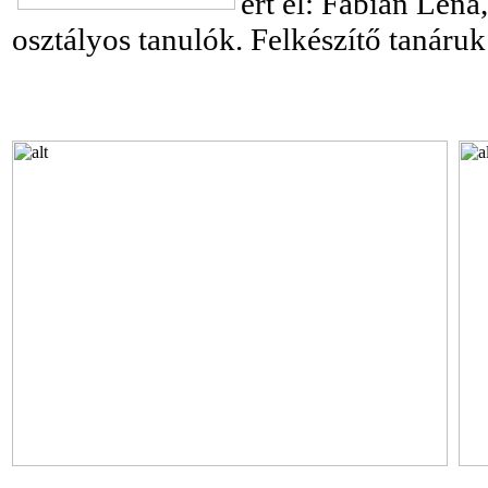
ért el: Fábián Léna
osztályos tanulók.
Felkészítő tanáruk