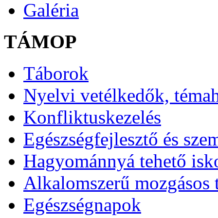
Galéria
TÁMOP
Táborok
Nyelvi vetélkedők, téma
Konfliktuskezelés
Egészségfejlesztő és sze
Hagyománnyá tehető isk
Alkalomszerű mozgásos 
Egészségnapok