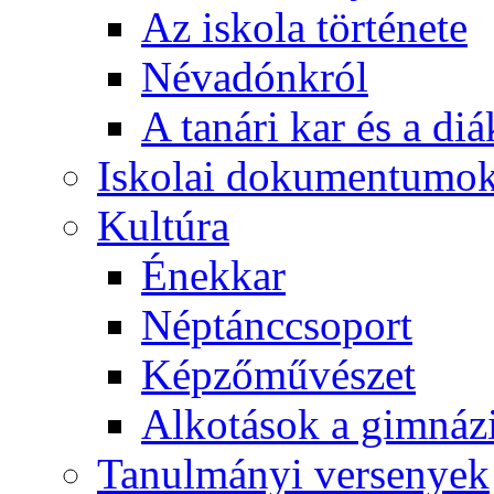
Az iskola története
Névadónkról
A tanári kar és a d
Iskolai dokumentumo
Kultúra
Énekkar
Néptánccsoport
Képzőművészet
Alkotások a gimnáz
Tanulmányi versenyek