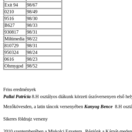
Exit 94
98/67
0210
98/49
9516
98/30
B627
98/33
930817
98/31
Miltimedia
98/22
810729
98/31
950324
98/24
0616
98/23
Ohmygod
98/52
Friss eredmények
Pallai Patrícia
8.H osztályos diákunk körzeti úszóversenyen első helye
Mezőkövesden, a latin táncok versenyében
Kanyog Bence
8.H osztál
Sikeres földrajz verseny
2010 szeptemberében a Miskolci Egyetem „Régiónk a Kárpát-medenc