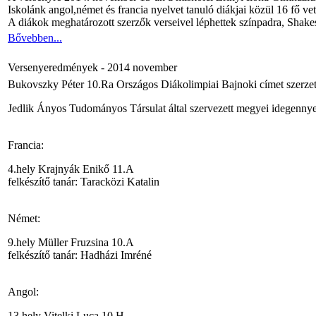
Iskolánk angol,német és francia nyelvet tanuló diákjai közül 16 fő ve
A diákok meghatározott szerzők verseivel léphettek színpadra, Shak
Bővebben...
Versenyeredmények - 2014 november
Bukovszky Péter 10.Ra Országos Diákolimpiai Bajnoki címet szerzett
Jedlik Ányos Tudományos Társulat által szervezett megyei idegennyel
Francia:
4.hely Krajnyák Enikő 11.A
felkészítő tanár: Taracközi Katalin
Német:
9.hely Müller Fruzsina 10.A
felkészítő tanár: Hadházi Imréné
Angol:
13.hely Vitelki Luca 10.H