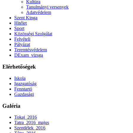
Kultúra
Tanulmányi versenyek
Adatvédelem
Szent Kinga
Hitélet
Sport
Közösségi Szolgálat
Felvételi
Pályázat
Teremtésvédelem
DExam_vizsga
Elérhetőségek
Iskola
Igazgatóság
Fenntartó
Gazdasági
Galéria
Tokaj_2016
Tatra_2016_majus
Szentlélek_2016