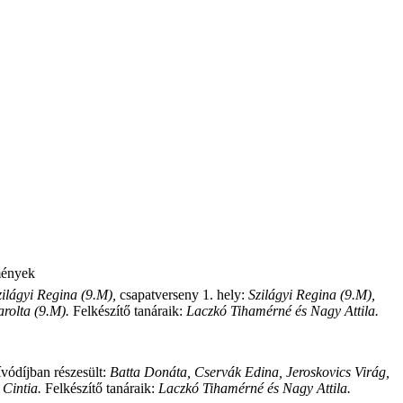
mények
zilágyi Regina (9.M),
csapatverseny 1. hely:
Szilágyi Regina (9.M),
rolta (9.M).
Felkészítő tanáraik:
Laczkó Tihamérné és Nagy Attila.
vódíjban részesült:
Batta Donáta, Cservák Edina, Jeroskovics Virág,
 Cintia.
Felkészítő tanáraik:
Laczkó Tihamérné és Nagy Attila.