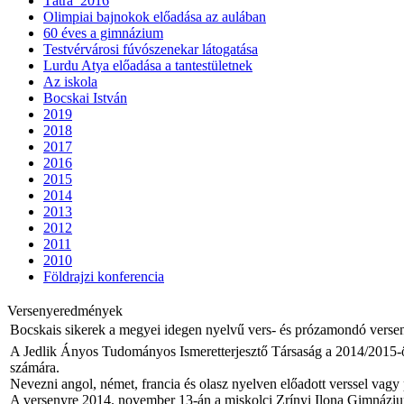
Tátra_2016
Olimpiai bajnokok előadása az aulában
60 éves a gimnázium
Testvérvárosi fúvószenekar látogatása
Lurdu Atya előadása a tantestületnek
Az iskola
Bocskai István
2019
2018
2017
2016
2015
2014
2013
2012
2011
2010
Földrajzi konferencia
Versenyeredmények
Bocskais sikerek a megyei idegen nyelvű vers- és prózamondó verse
A Jedlik Ányos Tudományos Ismeretterjesztő Társaság a 2014/2015-ö
számára.
Nevezni angol, német, francia és olasz nyelven előadott verssel vagy 
A versenyre 2014. november 13-án a miskolci Zrínyi Ilona Gimnáziu