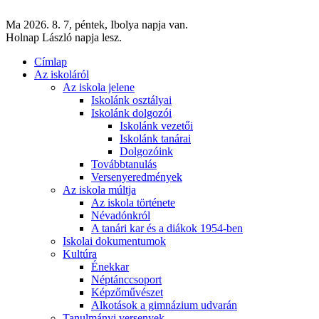
Ma 2026. 8. 7, péntek, Ibolya napja van.
Holnap László napja lesz.
Címlap
Az iskoláról
Az iskola jelene
Iskolánk osztályai
Iskolánk dolgozói
Iskolánk vezetői
Iskolánk tanárai
Dolgozóink
Továbbtanulás
Versenyeredmények
Az iskola múltja
Az iskola története
Névadónkról
A tanári kar és a diákok 1954-ben
Iskolai dokumentumok
Kultúra
Énekkar
Néptánccsoport
Képzőművészet
Alkotások a gimnázium udvarán
Tanulmányi versenyek