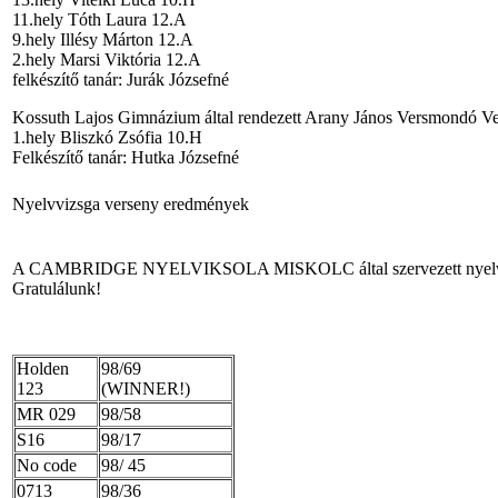
11.hely Tóth Laura 12.A
9.hely Illésy Márton 12.A
2.hely Marsi Viktória 12.A
felkészítő tanár: Jurák Józsefné
Kossuth Lajos Gimnázium által rendezett Arany János Versmondó V
1.hely Bliszkó Zsófia 10.H
Felkészítő tanár: Hutka Józsefné
Nyelvvizsga verseny eredmények
A CAMBRIDGE NYELVIKSOLA MISKOLC által szervezett nyelvvi
Gratulálunk!
Holden
98/69
123
(WINNER!)
MR 029
98/58
S16
98/17
No code
98/ 45
0713
98/36