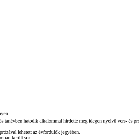
nyen
s tanévben hatodik alkalommal hirdette meg idegen nyelvű vers- és p
prózával lehetett az évfordulók jegyében.
mban került sor.