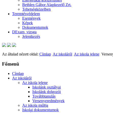
Energetikai korszerűsítés
Bethlen Gábor Alapkezelő Zrt.
Tehetségközelben
Teremtésvédelem
Események
Képek
Dokumentumok
DExam_vizsga
Jelentkezés
Az általad nézett oldal:
Címlap
Az iskoláról
Az iskola jelene
Versen
Főmenü
Címlap
Az iskoláról
Az iskola jelene
Iskolánk osztályai
Iskolánk dolgozói
Továbbtanulás
Versenyeredmények
Az iskola múltja
Iskolai dokumentumok