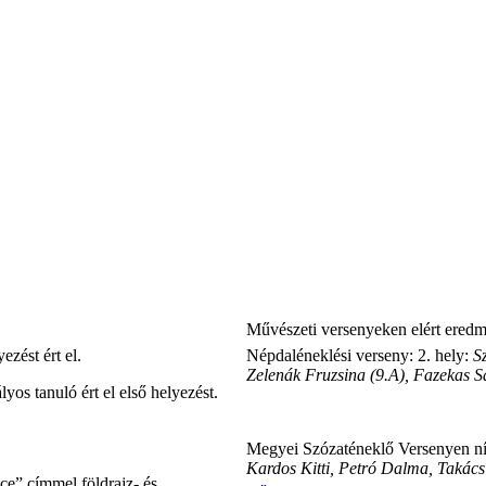
Művészeti versenyeken elért ered
zést ért el.
Népdaléneklési verseny: 2. hely:
S
Zelenák Fruzsina (9.A), Fazekas Sa
yos tanuló ért el első helyezést.
Megyei Szózaténeklő Versenyen ní
Kardos Kitti, Petró Dalma, Takács
e” címmel földrajz- és