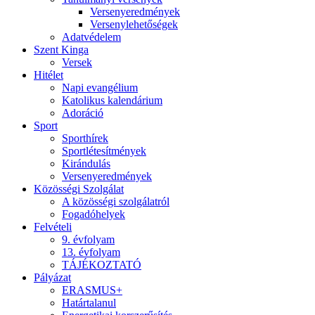
Versenyeredmények
Versenylehetőségek
Adatvédelem
Szent Kinga
Versek
Hitélet
Napi evangélium
Katolikus kalendárium
Adoráció
Sport
Sporthírek
Sportlétesítmények
Kirándulás
Versenyeredmények
Közösségi Szolgálat
A közösségi szolgálatról
Fogadóhelyek
Felvételi
9. évfolyam
13. évfolyam
TÁJÉKOZTATÓ
Pályázat
ERASMUS+
Határtalanul