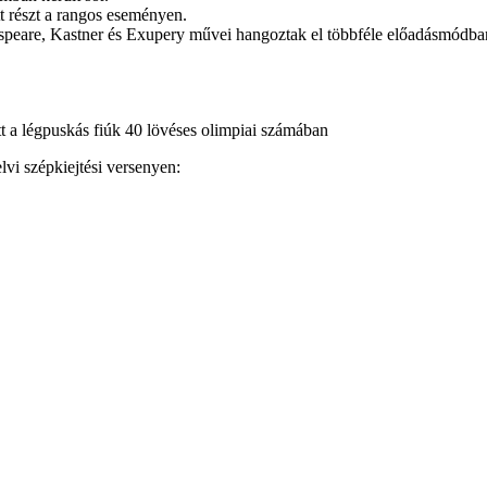
tt részt a rangos eseményen.
espeare, Kastner és Exupery művei hangoztak el többféle előadásmódba
 a légpuskás fiúk 40 lövéses olimpiai számában
vi szépkiejtési versenyen: