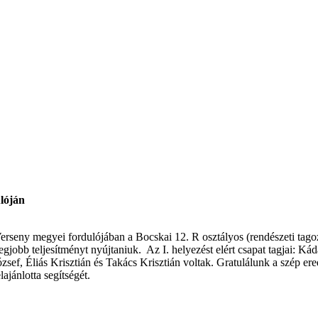
lóján
erseny megyei fordulójában a Bocskai 12. R osztályos (rendészeti tago
egjobb teljesítményt nyújtaniuk. Az I. helyezést elért csapat tagjai: 
ózsef, Éliás Krisztián és Takács Krisztián voltak. Gratulálunk a szép 
jánlotta segítségét.