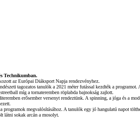
 és Technikumban.
akozott az Európai Diáksport Napja rendezvényhez.
ndészeti tagozatos tanulók a 2021 méter futással kezdték a programot. A
, streetball míg a tornateremben röplabda bajnokság zajlott.
diteremben erősember versenyt rendeztünk. A spinning, a jóga és a mod
ezett.
t a programok megvalósításához. A tanulók egy jó hangulatú napot tölthe
t látni sokak arcán a mosolyt.