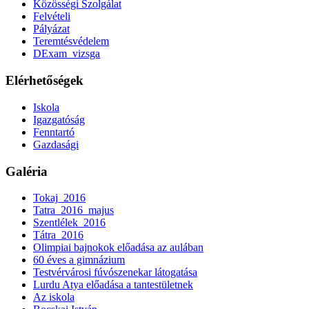
Közösségi Szolgálat
Felvételi
Pályázat
Teremtésvédelem
DExam_vizsga
Elérhetőségek
Iskola
Igazgatóság
Fenntartó
Gazdasági
Galéria
Tokaj_2016
Tatra_2016_majus
Szentlélek_2016
Tátra_2016
Olimpiai bajnokok előadása az aulában
60 éves a gimnázium
Testvérvárosi fúvószenekar látogatása
Lurdu Atya előadása a tantestületnek
Az iskola