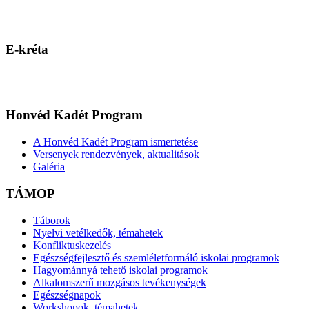
E-kréta
Honvéd Kadét Program
A Honvéd Kadét Program ismertetése
Versenyek rendezvények, aktualitások
Galéria
TÁMOP
Táborok
Nyelvi vetélkedők, témahetek
Konfliktuskezelés
Egészségfejlesztő és szemléletformáló iskolai programok
Hagyománnyá tehető iskolai programok
Alkalomszerű mozgásos tevékenységek
Egészségnapok
Workshopok, témahetek