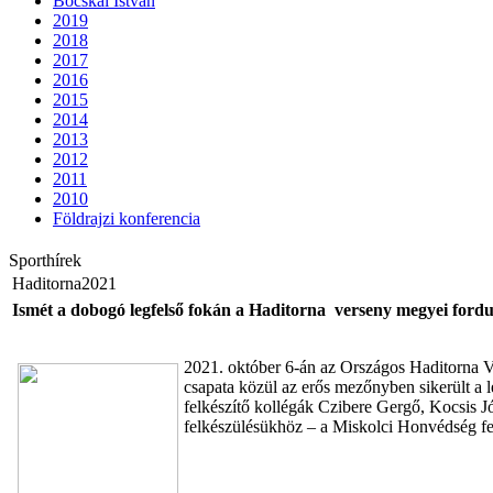
Bocskai István
2019
2018
2017
2016
2015
2014
2013
2012
2011
2010
Földrajzi konferencia
Sporthírek
Haditorna2021
Ismét a dobogó legfelső fokán a Haditorna verseny megyei fordu
2021. október 6-án az Országos Haditorna V
csapata közül az erős mezőnyben sikerült a l
felkészítő kollégák Czibere Gergő, Kocsis J
felkészülésükhöz – a Miskolci Honvédség fela