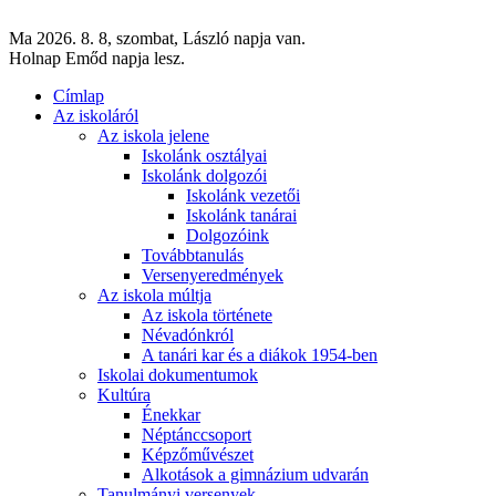
Ma 2026. 8. 8, szombat, László napja van.
Holnap Emőd napja lesz.
Címlap
Az iskoláról
Az iskola jelene
Iskolánk osztályai
Iskolánk dolgozói
Iskolánk vezetői
Iskolánk tanárai
Dolgozóink
Továbbtanulás
Versenyeredmények
Az iskola múltja
Az iskola története
Névadónkról
A tanári kar és a diákok 1954-ben
Iskolai dokumentumok
Kultúra
Énekkar
Néptánccsoport
Képzőművészet
Alkotások a gimnázium udvarán
Tanulmányi versenyek