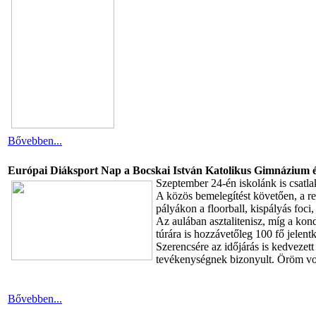
Bővebben...
Európai Diáksport Nap a Bocskai István Katolikus Gimnázium
Szeptember 24-én iskolánk is csatl
A közös bemelegítést követően, a re
pályákon a floorball, kispályás foci
Az aulában asztalitenisz, míg a kon
túrára is hozzávetőleg 100 fő jelentk
Szerencsére az időjárás is kedvezet
tevékenységnek bizonyult. Öröm vol
Bővebben...