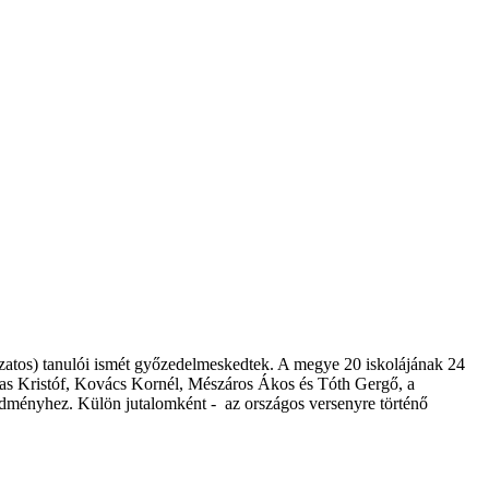
zatos) tanulói ismét győzedelmeskedtek. A megye 20 iskolájának 24
Kádas Kristóf, Kovács Kornél, Mészáros Ákos és Tóth Gergő, a
eredményhez. Külön jutalomként - az országos versenyre történő