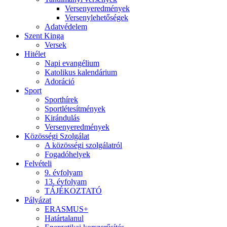
Versenyeredmények
Versenylehetőségek
Adatvédelem
Szent Kinga
Versek
Hitélet
Napi evangélium
Katolikus kalendárium
Adoráció
Sport
Sporthírek
Sportlétesítmények
Kirándulás
Versenyeredmények
Közösségi Szolgálat
A közösségi szolgálatról
Fogadóhelyek
Felvételi
9. évfolyam
13. évfolyam
TÁJÉKOZTATÓ
Pályázat
ERASMUS+
Határtalanul