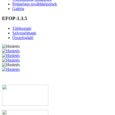
Pedagógus továbbképzések
Galéria
EFOP-1.3.5
Tájékoztató
Szívességbank
Összefoglaló