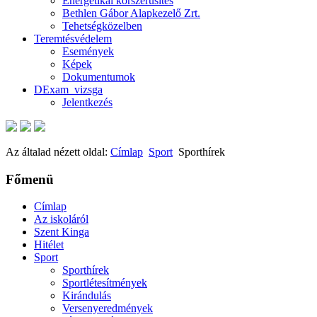
Energetikai korszerűsítés
Bethlen Gábor Alapkezelő Zrt.
Tehetségközelben
Teremtésvédelem
Események
Képek
Dokumentumok
DExam_vizsga
Jelentkezés
Az általad nézett oldal:
Címlap
Sport
Sporthírek
Főmenü
Címlap
Az iskoláról
Szent Kinga
Hitélet
Sport
Sporthírek
Sportlétesítmények
Kirándulás
Versenyeredmények