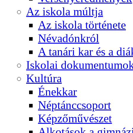
Az iskola múltja
Az iskola története
Névadónkról
A tanári kar és a d
Iskolai dokumentumo
Kultúra
Énekkar
Néptánccsoport
Képzőművészet
Alkotások a gimnáz