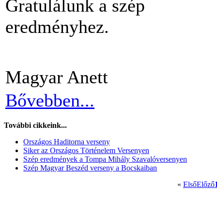
Gratulálunk a szép
eredményhez.
Magyar Anett
Bővebben...
További cikkeink...
Országos Haditorna verseny
Siker az Országos Történelem Versenyen
Szép eredmények a Tompa Mihály Szavalóversenyen
Szép Magyar Beszéd verseny a Bocskaiban
«
Első
Előző