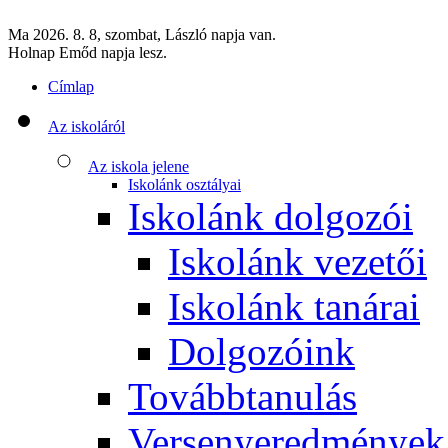
Ma 2026. 8. 8, szombat, László napja van.
Holnap Emőd napja lesz.
Címlap
Az iskoláról
Az iskola jelene
Iskolánk osztályai
Iskolánk dolgozói
Iskolánk vezetői
Iskolánk tanárai
Dolgozóink
Továbbtanulás
Versenyeredmények