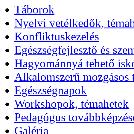
Táborok
Nyelvi vetélkedők, téma
Konfliktuskezelés
Egészségfejlesztő és sze
Hagyománnyá tehető isk
Alkalomszerű mozgásos 
Egészségnapok
Workshopok, témahetek
Pedagógus továbbképzés
Galéria