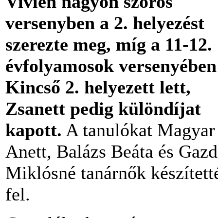
Vivien nagyon szoros
versenyben a 2. helyezést
szerezte meg, míg a 11-12.
évfolyamosok versenyében
Kincső 2. helyezett lett,
Zsanett pedig különdíjat
kapott.
A tanulókat Magyar
Anett, Balázs Beáta és Gazd
Miklósné tanárnők készített
fel.