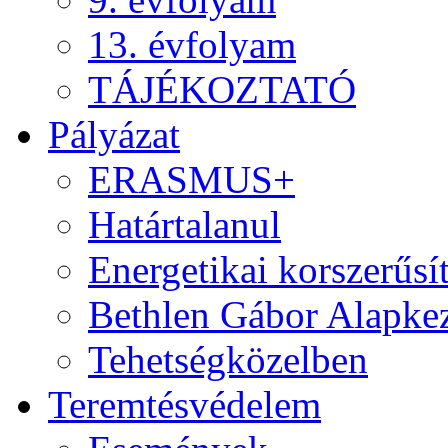
13. évfolyam
TÁJÉKOZTATÓ
Pályázat
ERASMUS+
Határtalanul
Energetikai korszerűsí
Bethlen Gábor Alapkez
Tehetségközelben
Teremtésvédelem