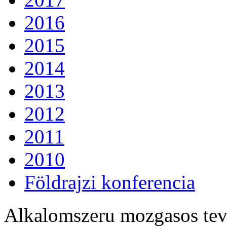
2016
2015
2014
2013
2012
2011
2010
Földrajzi konferencia
Alkalomszeru mozgasos te