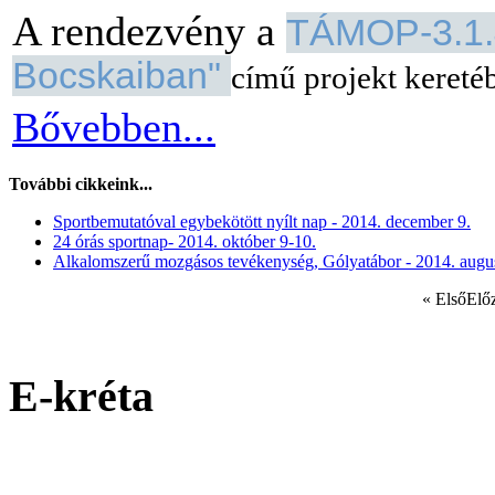
A rendezvény a
TÁMOP-3.1.4
Bocskaiban"
című projekt kereté
Bővebben...
További cikkeink...
Sportbemutatóval egybekötött nyílt nap - 2014. december 9.
24 órás sportnap- 2014. október 9-10.
Alkalomszerű mozgásos tevékenység, Gólyatábor - 2014. augus
«
Első
Elő
E-kréta