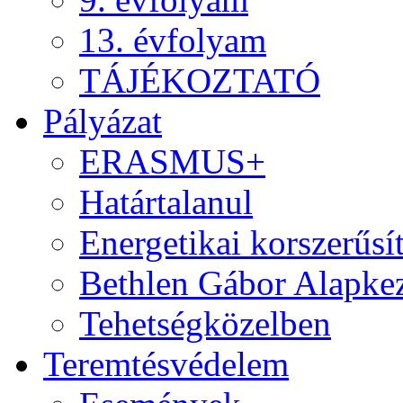
13. évfolyam
TÁJÉKOZTATÓ
Pályázat
ERASMUS+
Határtalanul
Energetikai korszerűsí
Bethlen Gábor Alapkez
Tehetségközelben
Teremtésvédelem