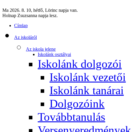
Ma 2026. 8. 10, hétfő, Lörinc napja van.
Holnap Zsuzsanna napja lesz.
Címlap
Az iskoláról
Az iskola jelene
Iskolánk osztályai
Iskolánk dolgozói
Iskolánk vezetői
Iskolánk tanárai
Dolgozóink
Továbbtanulás
Versenyeredmények