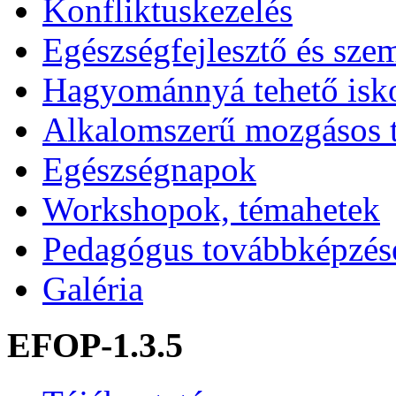
Konfliktuskezelés
Egészségfejlesztő és sze
Hagyománnyá tehető isk
Alkalomszerű mozgásos 
Egészségnapok
Workshopok, témahetek
Pedagógus továbbképzés
Galéria
EFOP-1.3.5