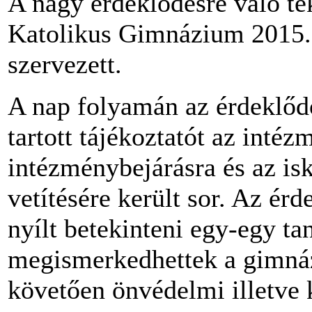
A nagy érdeklődésre való tek
Katolikus Gimnázium 2015. 
szervezett.
A nap folyamán az érdeklőd
tartott tájékoztatót az inté
intézménybejárásra és az isk
vetítésére került sor. Az ér
nyílt betekinteni egy-egy tan
megismerkedhettek a gimnáz
követően önvédelmi illetve 