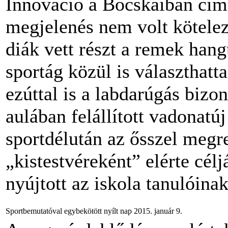
Innováció a Bocskaiban című
megjelenés nem volt kötelez
diák vett részt a remek han
sportág közül is választhat
ezúttal is a labdarúgás bizo
aulában felállított vadonatúj
sportdélután az ősszel megr
„kistestvéreként” elérte célj
nyújtott az iskola tanulóinak
Sportbemutatóval egybekötött nyílt nap 2015. január 9.