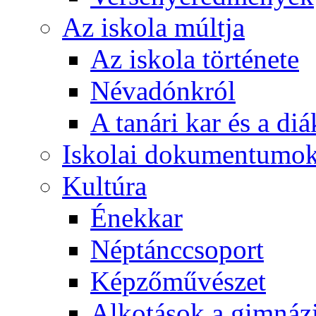
Az iskola múltja
Az iskola története
Névadónkról
A tanári kar és a d
Iskolai dokumentumo
Kultúra
Énekkar
Néptánccsoport
Képzőművészet
Alkotások a gimnáz