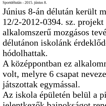
Sportdélután - 2015. június 8.
Június 8-án délután került
12/2-2012-0394. sz. projekt 
alkalomszerű mozgásos tevé
délutánon iskolánk érdeklőd
hódolhattak.
A középpontban ez alkalom
volt, melyre 6 csapat neveze
játszottak egymással.
Az iskola épületén belül a p
jelentkezők bajnokságot ren