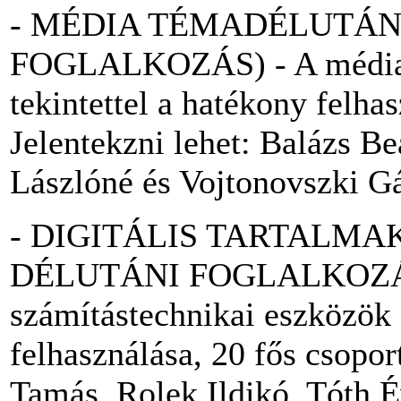
- MÉDIA TÉMADÉLUTÁN
FOGLALKOZÁS) - A média m
tekintettel a hatékony felha
Jelentekzni lehet: Balázs B
Lászlóné és Vojtonovszki G
- DIGITÁLIS TARTALMA
DÉLUTÁNI FOGLALKOZÁS) 
számítástechnikai eszközök
felhasználása, 20 fős csopor
Tamás, Rolek Ildikó, Tóth É