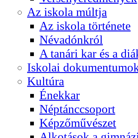
Az iskola múltja
Az iskola története
Névadónkról
A tanári kar és a d
Iskolai dokumentumo
Kultúra
Énekkar
Néptánccsoport
Képzőművészet
Alkotások a gimnáz