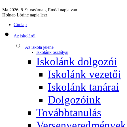
Ma 2026. 8. 9, vasárnap, Emőd napja van.
Holnap Lörinc napja lesz.
Címlap
Az iskoláról
Az iskola jelene
Iskolánk osztályai
Iskolánk dolgozói
Iskolánk vezetői
Iskolánk tanárai
Dolgozóink
Továbbtanulás
Versenyeredmények