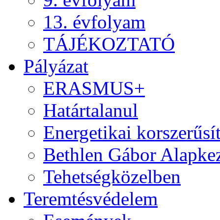
13. évfolyam
TÁJÉKOZTATÓ
Pályázat
ERASMUS+
Határtalanul
Energetikai korszerűsí
Bethlen Gábor Alapkez
Tehetségközelben
Teremtésvédelem