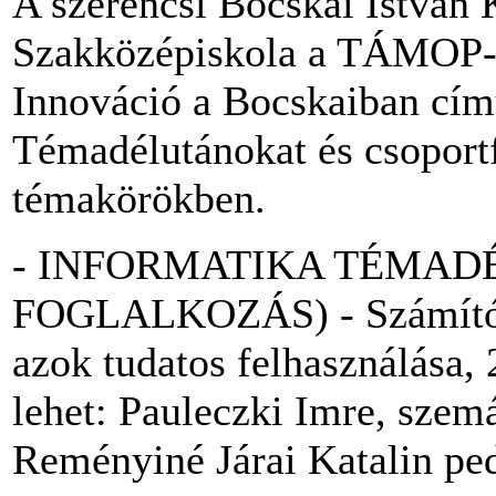
A szerencsi Bocskai István
Szakközépiskola a TÁMOP-3
Innováció a Bocskaiban cím
Témadélutánokat és csoportf
témakörökben.
- INFORMATIKA TÉMAD
FOGLALKOZÁS) - Számítógép
azok tudatos felhasználása,
lehet: Pauleczki Imre, szem
Reményiné Járai Katalin pe