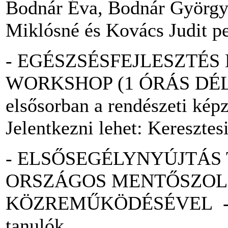
Bodnár Éva, Bodnár György
Miklósné és Kovács Judit p
- EGÉSZSÉSFEJLESZTÉS
WORKSHOP (1 ÓRÁS DÉ
elsősorban a rendészeti kép
Jelentkezni lehet: Keresztes
- ELSŐSEGÉLYNYÚJTÁS
ORSZÁGOS MENTŐSZOL
KÖZREMŰKÖDÉSÉVEL - évf
tanulók