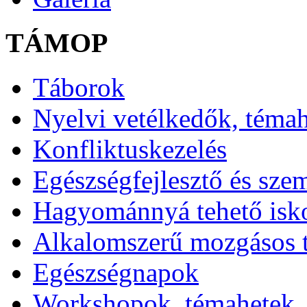
TÁMOP
Táborok
Nyelvi vetélkedők, téma
Konfliktuskezelés
Egészségfejlesztő és sze
Hagyománnyá tehető isk
Alkalomszerű mozgásos 
Egészségnapok
Workshopok, témahetek