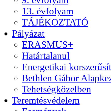
13. évfolyam
TÁJÉKOZTATÓ
Pályázat
ERASMUS+
Határtalanul
Energetikai korszerűsí
Bethlen Gábor Alapkez
Tehetségközelben
Teremtésvédelem