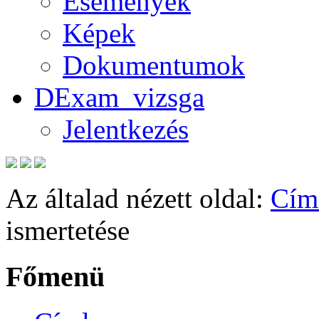
Események
Képek
Dokumentumok
DExam_vizsga
Jelentkezés
Az általad nézett oldal:
Cím
ismertetése
Főmenü