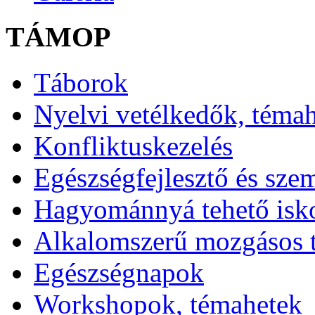
TÁMOP
Táborok
Nyelvi vetélkedők, téma
Konfliktuskezelés
Egészségfejlesztő és sze
Hagyománnyá tehető isk
Alkalomszerű mozgásos 
Egészségnapok
Workshopok, témahetek