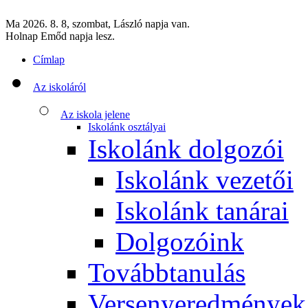
Ma 2026. 8. 8, szombat, László napja van.
Holnap Emőd napja lesz.
Címlap
Az iskoláról
Az iskola jelene
Iskolánk osztályai
Iskolánk dolgozói
Iskolánk vezetői
Iskolánk tanárai
Dolgozóink
Továbbtanulás
Versenyeredmények