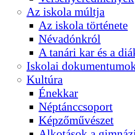
Az iskola múltja
Az iskola története
Névadónkról
A tanári kar és a d
Iskolai dokumentumo
Kultúra
Énekkar
Néptánccsoport
Képzőművészet
Alkotások a gimnáz