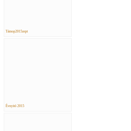
Támop2015zept
Évnyitó 2015