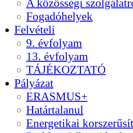
A közösségi szolgálatr
Fogadóhelyek
Felvételi
9. évfolyam
13. évfolyam
TÁJÉKOZTATÓ
Pályázat
ERASMUS+
Határtalanul
Energetikai korszerűsí