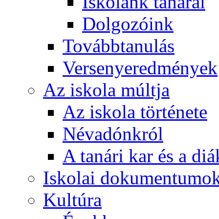
Iskolánk tanárai
Dolgozóink
Továbbtanulás
Versenyeredmények
Az iskola múltja
Az iskola története
Névadónkról
A tanári kar és a d
Iskolai dokumentumo
Kultúra