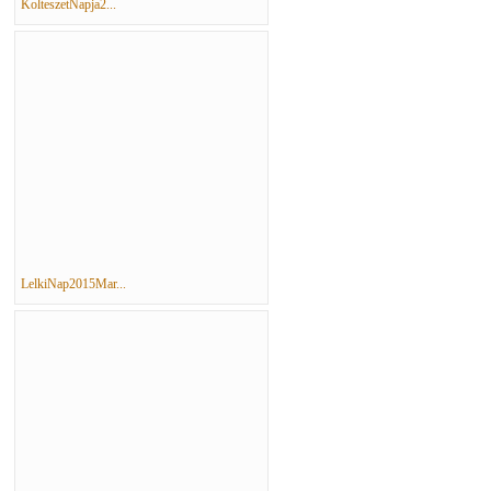
KolteszetNapja2...
LelkiNap2015Mar...