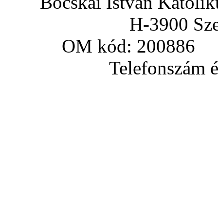
Bocskai István Katoli
H-3900 Sze
OM kód: 200886 a
Telefonszám és