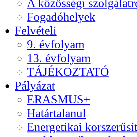
A közösségi szolgálatr
Fogadóhelyek
Felvételi
9. évfolyam
13. évfolyam
TÁJÉKOZTATÓ
Pályázat
ERASMUS+
Határtalanul
Energetikai korszerűsí