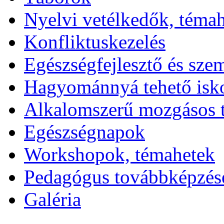
Nyelvi vetélkedők, téma
Konfliktuskezelés
Egészségfejlesztő és sze
Hagyománnyá tehető isk
Alkalomszerű mozgásos 
Egészségnapok
Workshopok, témahetek
Pedagógus továbbképzés
Galéria