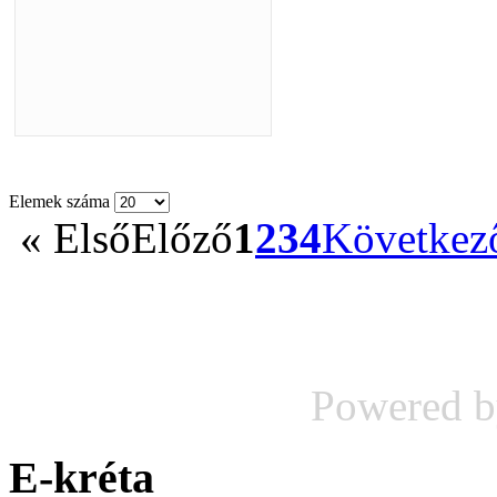
Elemek száma
«
Első
Előző
1
2
3
4
Következ
Powered 
E-kréta