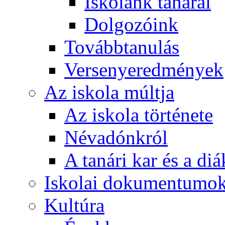
Iskolánk tanárai
Dolgozóink
Továbbtanulás
Versenyeredmények
Az iskola múltja
Az iskola története
Névadónkról
A tanári kar és a d
Iskolai dokumentumo
Kultúra