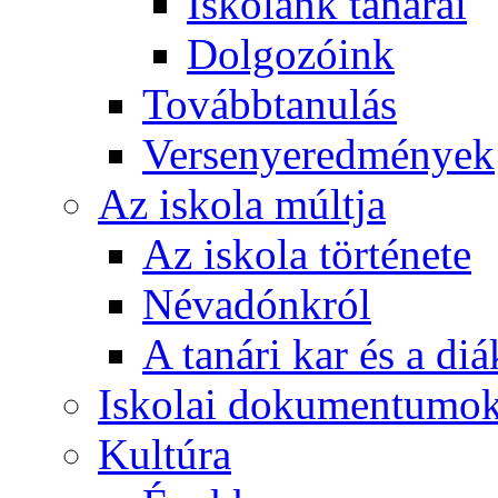
Iskolánk tanárai
Dolgozóink
Továbbtanulás
Versenyeredmények
Az iskola múltja
Az iskola története
Névadónkról
A tanári kar és a d
Iskolai dokumentumo
Kultúra