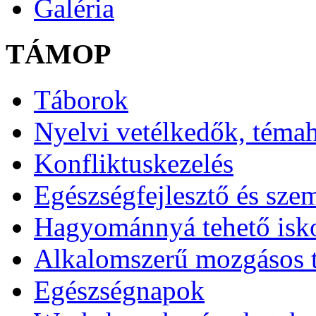
Galéria
TÁMOP
Táborok
Nyelvi vetélkedők, téma
Konfliktuskezelés
Egészségfejlesztő és sze
Hagyománnyá tehető isk
Alkalomszerű mozgásos 
Egészségnapok