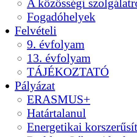
A közösségi szolgálatr
Fogadóhelyek
Felvételi
9. évfolyam
13. évfolyam
TÁJÉKOZTATÓ
Pályázat
ERASMUS+
Határtalanul
Energetikai korszerűsí