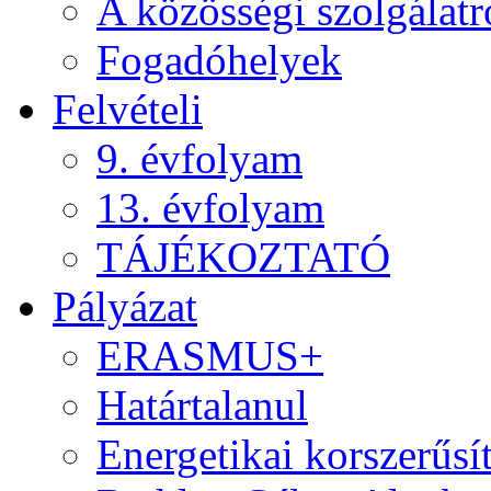
A közösségi szolgálatr
Fogadóhelyek
Felvételi
9. évfolyam
13. évfolyam
TÁJÉKOZTATÓ
Pályázat
ERASMUS+
Határtalanul
Energetikai korszerűsí