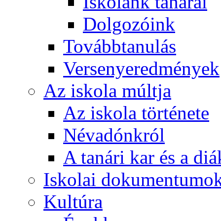
Iskolánk tanárai
Dolgozóink
Továbbtanulás
Versenyeredmények
Az iskola múltja
Az iskola története
Névadónkról
A tanári kar és a d
Iskolai dokumentumo
Kultúra