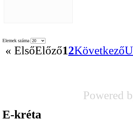
Elemek száma
«
Első
Előző
1
2
Következő
U
Powered 
E-kréta