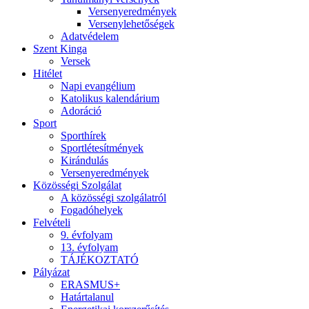
Versenyeredmények
Versenylehetőségek
Adatvédelem
Szent Kinga
Versek
Hitélet
Napi evangélium
Katolikus kalendárium
Adoráció
Sport
Sporthírek
Sportlétesítmények
Kirándulás
Versenyeredmények
Közösségi Szolgálat
A közösségi szolgálatról
Fogadóhelyek
Felvételi
9. évfolyam
13. évfolyam
TÁJÉKOZTATÓ
Pályázat
ERASMUS+
Határtalanul