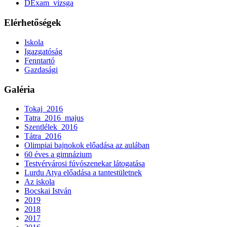
DExam_vizsga
Elérhetőségek
Iskola
Igazgatóság
Fenntartó
Gazdasági
Galéria
Tokaj_2016
Tatra_2016_majus
Szentlélek_2016
Tátra_2016
Olimpiai bajnokok előadása az aulában
60 éves a gimnázium
Testvérvárosi fúvószenekar látogatása
Lurdu Atya előadása a tantestületnek
Az iskola
Bocskai István
2019
2018
2017