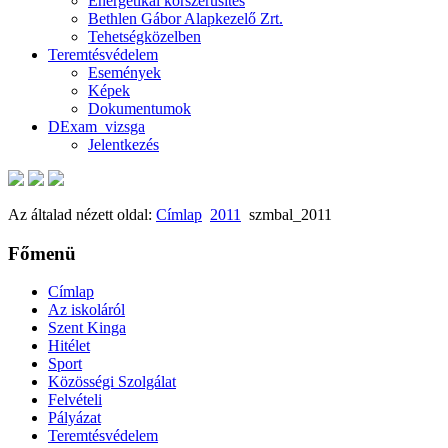
Energetikai korszerűsítés
Bethlen Gábor Alapkezelő Zrt.
Tehetségközelben
Teremtésvédelem
Események
Képek
Dokumentumok
DExam_vizsga
Jelentkezés
Az általad nézett oldal:
Címlap
2011
szmbal_2011
Főmenü
Címlap
Az iskoláról
Szent Kinga
Hitélet
Sport
Közösségi Szolgálat
Felvételi
Pályázat
Teremtésvédelem