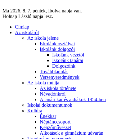
Ma 2026. 8. 7, péntek, Ibolya napja van.
Holnap László napja lesz.
Címlap
Az iskoláról
Az iskola jelene
Iskolánk osztályai
Iskolánk dolgozói
Iskolánk vezetői
Iskolánk tanárai
Dolgozóink
Továbbtanulás
Versenyeredmények
Az iskola múltja
Az iskola története
Névadónkról
A tanári kar és a diákok 1954-ben
Iskolai dokumentumok
Kultúra
Énekkar
Néptánccsoport
Képzőművészet
Alkotások a gimnázium udvarán
Tanulmányi versenyek