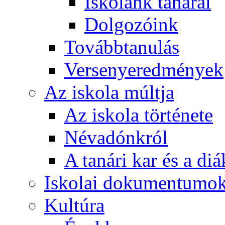
Iskolánk tanárai
Dolgozóink
Továbbtanulás
Versenyeredmények
Az iskola múltja
Az iskola története
Névadónkról
A tanári kar és a d
Iskolai dokumentumo
Kultúra