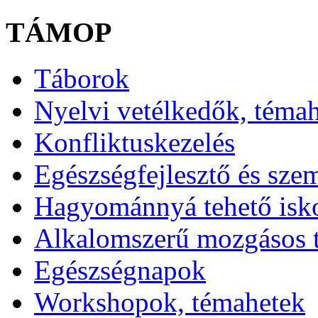
TÁMOP
Táborok
Nyelvi vetélkedők, téma
Konfliktuskezelés
Egészségfejlesztő és sze
Hagyománnyá tehető isk
Alkalomszerű mozgásos 
Egészségnapok
Workshopok, témahetek