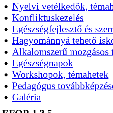
Nyelvi vetélkedők, téma
Konfliktuskezelés
Egészségfejlesztő és sze
Hagyománnyá tehető isk
Alkalomszerű mozgásos 
Egészségnapok
Workshopok, témahetek
Pedagógus továbbképzés
Galéria