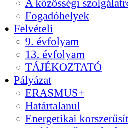
A közösségi szolgálatr
Fogadóhelyek
Felvételi
9. évfolyam
13. évfolyam
TÁJÉKOZTATÓ
Pályázat
ERASMUS+
Határtalanul
Energetikai korszerűsí