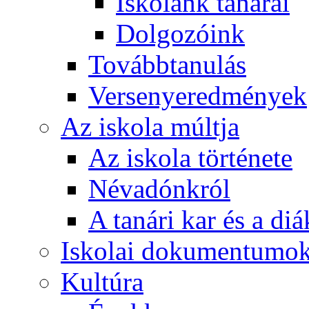
Iskolánk tanárai
Dolgozóink
Továbbtanulás
Versenyeredmények
Az iskola múltja
Az iskola története
Névadónkról
A tanári kar és a d
Iskolai dokumentumo
Kultúra