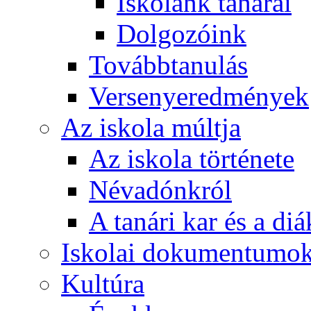
Iskolánk tanárai
Dolgozóink
Továbbtanulás
Versenyeredmények
Az iskola múltja
Az iskola története
Névadónkról
A tanári kar és a d
Iskolai dokumentumo
Kultúra