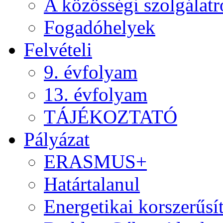
A közösségi szolgálatr
Fogadóhelyek
Felvételi
9. évfolyam
13. évfolyam
TÁJÉKOZTATÓ
Pályázat
ERASMUS+
Határtalanul
Energetikai korszerűsí