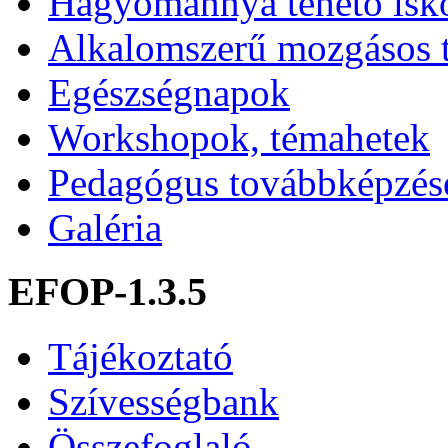
Hagyománnyá tehető isk
Alkalomszerű mozgásos 
Egészségnapok
Workshopok, témahetek
Pedagógus továbbképzés
Galéria
EFOP-1.3.5
Tájékoztató
Szívességbank
Összefoglaló