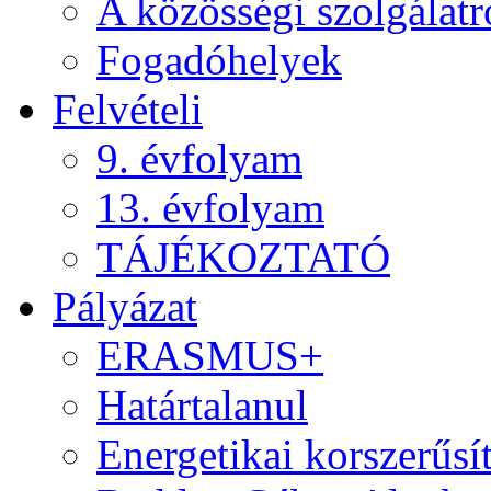
A közösségi szolgálatr
Fogadóhelyek
Felvételi
9. évfolyam
13. évfolyam
TÁJÉKOZTATÓ
Pályázat
ERASMUS+
Határtalanul
Energetikai korszerűsí