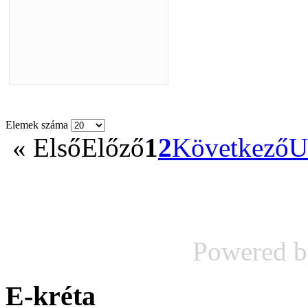
Elemek száma
«
Első
Előző
1
2
Következő
U
Powered 
E-kréta