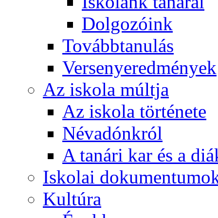
Iskolánk tanárai
Dolgozóink
Továbbtanulás
Versenyeredmények
Az iskola múltja
Az iskola története
Névadónkról
A tanári kar és a d
Iskolai dokumentumo
Kultúra