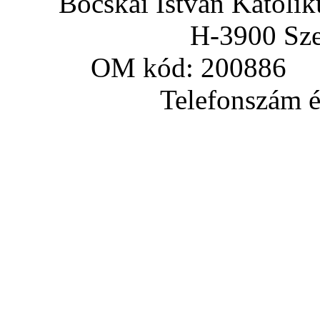
Bocskai István Katoli
H-3900 Sze
OM kód: 200886 a
Telefonszám és