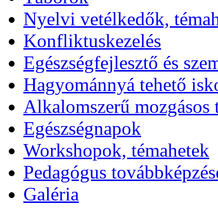
Nyelvi vetélkedők, téma
Konfliktuskezelés
Egészségfejlesztő és sze
Hagyománnyá tehető isk
Alkalomszerű mozgásos 
Egészségnapok
Workshopok, témahetek
Pedagógus továbbképzés
Galéria