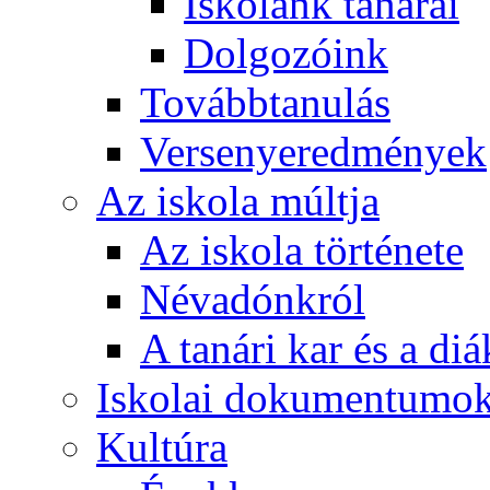
Iskolánk tanárai
Dolgozóink
Továbbtanulás
Versenyeredmények
Az iskola múltja
Az iskola története
Névadónkról
A tanári kar és a d
Iskolai dokumentumo
Kultúra