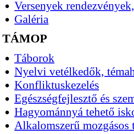
Versenyek rendezvények,
Galéria
TÁMOP
Táborok
Nyelvi vetélkedők, téma
Konfliktuskezelés
Egészségfejlesztő és sze
Hagyománnyá tehető isk
Alkalomszerű mozgásos 