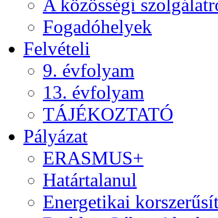
A közösségi szolgálatr
Fogadóhelyek
Felvételi
9. évfolyam
13. évfolyam
TÁJÉKOZTATÓ
Pályázat
ERASMUS+
Határtalanul
Energetikai korszerűsí