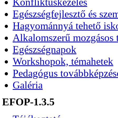
Konfliktuskezelés
Egészségfejlesztő és sze
Hagyománnyá tehető isk
Alkalomszerű mozgásos 
Egészségnapok
Workshopok, témahetek
Pedagógus továbbképzés
Galéria
EFOP-1.3.5