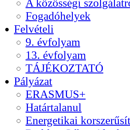
A közösségi szolgálatr
Fogadóhelyek
Felvételi
9. évfolyam
13. évfolyam
TÁJÉKOZTATÓ
Pályázat
ERASMUS+
Határtalanul
Energetikai korszerűsí