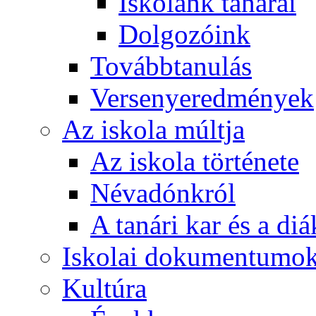
Iskolánk tanárai
Dolgozóink
Továbbtanulás
Versenyeredmények
Az iskola múltja
Az iskola története
Névadónkról
A tanári kar és a d
Iskolai dokumentumo
Kultúra