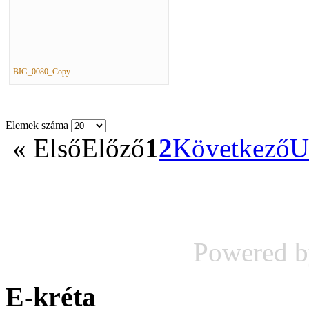
BIG_0080_Copy
Elemek száma
«
Első
Előző
1
2
Következő
U
Powered 
E-kréta