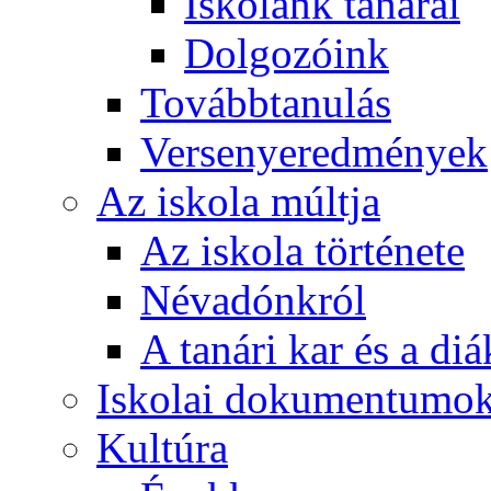
Iskolánk tanárai
Dolgozóink
Továbbtanulás
Versenyeredmények
Az iskola múltja
Az iskola története
Névadónkról
A tanári kar és a d
Iskolai dokumentumo
Kultúra