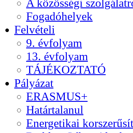
A közösségi szolgálatr
Fogadóhelyek
Felvételi
9. évfolyam
13. évfolyam
TÁJÉKOZTATÓ
Pályázat
ERASMUS+
Határtalanul
Energetikai korszerűsí