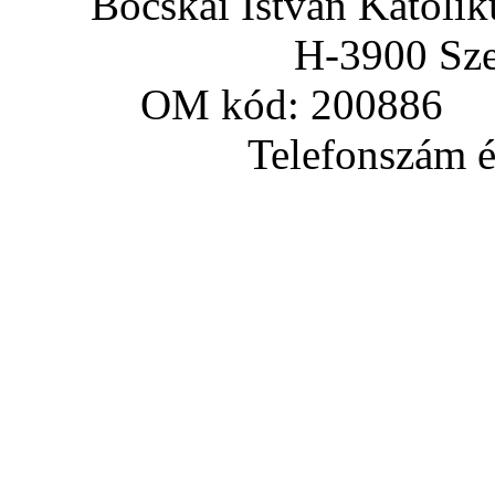
Bocskai István Katoli
H-3900 Sze
OM kód: 200886 a
Telefonszám és