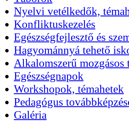
Nyelvi vetélkedők, téma
Konfliktuskezelés
Egészségfejlesztő és sze
Hagyománnyá tehető isk
Alkalomszerű mozgásos 
Egészségnapok
Workshopok, témahetek
Pedagógus továbbképzés
Galéria