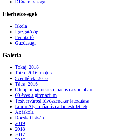
DExam_vizsga
Elérhetőségek
Iskola
Igazgatóság
Fenntartó
Gazdasági
Galéria
Tokaj_2016
Tatra_2016_majus
Szentlélek_2016
Tátra_2016
Olimpiai bajnokok előadása az aulában
60 éves a gimnázium
Testvérvárosi fúvószenekar látogatása
Lurdu Atya előadása a tantestületnek
Az iskola
Bocskai István
2019
2018
2017