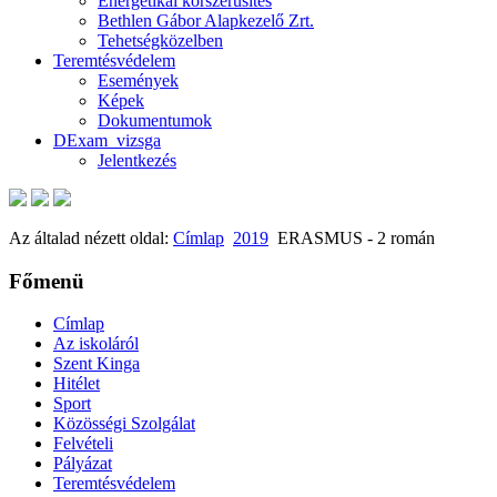
Energetikai korszerűsítés
Bethlen Gábor Alapkezelő Zrt.
Tehetségközelben
Teremtésvédelem
Események
Képek
Dokumentumok
DExam_vizsga
Jelentkezés
Az általad nézett oldal:
Címlap
2019
ERASMUS - 2 román
Főmenü
Címlap
Az iskoláról
Szent Kinga
Hitélet
Sport
Közösségi Szolgálat
Felvételi
Pályázat
Teremtésvédelem