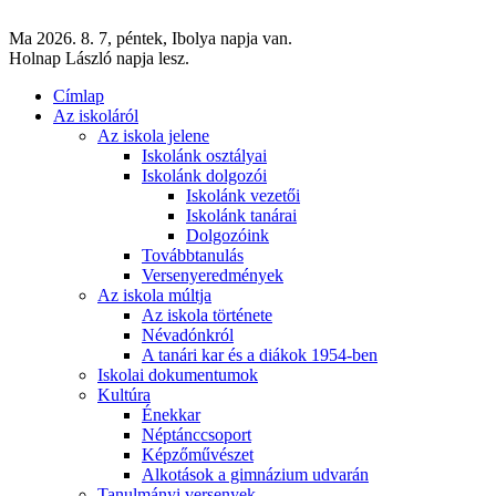
Ma 2026. 8. 7, péntek, Ibolya napja van.
Holnap László napja lesz.
Címlap
Az iskoláról
Az iskola jelene
Iskolánk osztályai
Iskolánk dolgozói
Iskolánk vezetői
Iskolánk tanárai
Dolgozóink
Továbbtanulás
Versenyeredmények
Az iskola múltja
Az iskola története
Névadónkról
A tanári kar és a diákok 1954-ben
Iskolai dokumentumok
Kultúra
Énekkar
Néptánccsoport
Képzőművészet
Alkotások a gimnázium udvarán
Tanulmányi versenyek