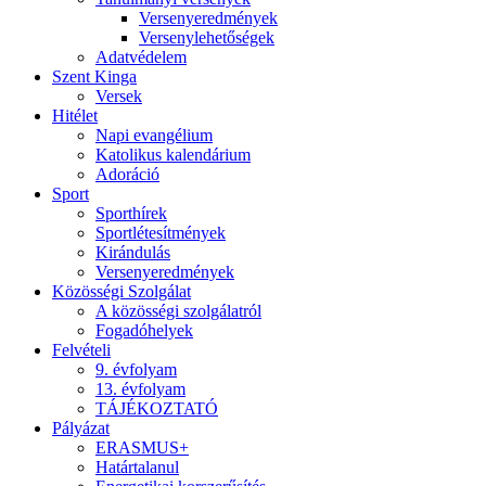
Versenyeredmények
Versenylehetőségek
Adatvédelem
Szent Kinga
Versek
Hitélet
Napi evangélium
Katolikus kalendárium
Adoráció
Sport
Sporthírek
Sportlétesítmények
Kirándulás
Versenyeredmények
Közösségi Szolgálat
A közösségi szolgálatról
Fogadóhelyek
Felvételi
9. évfolyam
13. évfolyam
TÁJÉKOZTATÓ
Pályázat
ERASMUS+
Határtalanul