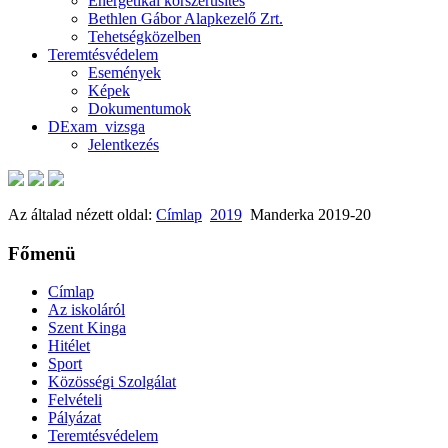
Energetikai korszerűsítés
Bethlen Gábor Alapkezelő Zrt.
Tehetségközelben
Teremtésvédelem
Események
Képek
Dokumentumok
DExam_vizsga
Jelentkezés
Az általad nézett oldal:
Címlap
2019
Manderka 2019-20
Főmenü
Címlap
Az iskoláról
Szent Kinga
Hitélet
Sport
Közösségi Szolgálat
Felvételi
Pályázat
Teremtésvédelem