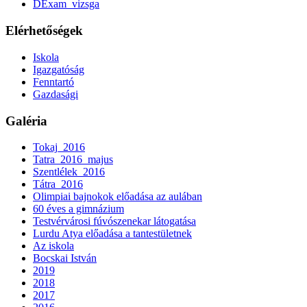
DExam_vizsga
Elérhetőségek
Iskola
Igazgatóság
Fenntartó
Gazdasági
Galéria
Tokaj_2016
Tatra_2016_majus
Szentlélek_2016
Tátra_2016
Olimpiai bajnokok előadása az aulában
60 éves a gimnázium
Testvérvárosi fúvószenekar látogatása
Lurdu Atya előadása a tantestületnek
Az iskola
Bocskai István
2019
2018
2017