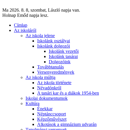
Ma 2026. 8. 8, szombat, László napja van.
Holnap Emőd napja lesz.
Címlap
Az iskoláról
Az iskola jelene
Iskolánk osztályai
Iskolánk dolgozói
Iskolánk vezetői
Iskolánk tanárai
Dolgozóink
Továbbtanulás
Versenyeredmények
Az iskola múltja
Az iskola története
Névadónkról
A tanári kar és a diákok 1954-ben
Iskolai dokumentumok
Kultúra
Énekkar
Néptánccsoport
Képzőművészet
Alkotások a gimnázium udvarán
Tanulmányi versenyek