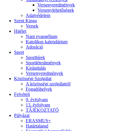
Versenyeredmények
Versenylehetőségek
Adatvédelem
Szent Kinga
Versek
Hitélet
Napi evangélium
Katolikus kalendárium
Adoráció
Sport
Sporthírek
Sportlétesítmények
Kirándulás
Versenyeredmények
Közösségi Szolgálat
A közösségi szolgálatról
Fogadóhelyek
Felvételi
9. évfolyam
13. évfolyam
TÁJÉKOZTATÓ
Pályázat
ERASMUS+
Határtalanul