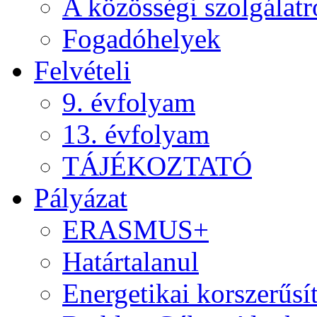
A közösségi szolgálatr
Fogadóhelyek
Felvételi
9. évfolyam
13. évfolyam
TÁJÉKOZTATÓ
Pályázat
ERASMUS+
Határtalanul
Energetikai korszerűsí