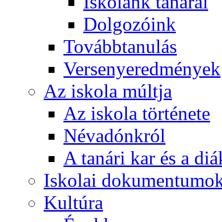
Iskolánk tanárai
Dolgozóink
Továbbtanulás
Versenyeredmények
Az iskola múltja
Az iskola története
Névadónkról
A tanári kar és a d
Iskolai dokumentumo
Kultúra