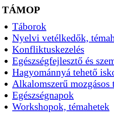
TÁMOP
Táborok
Nyelvi vetélkedők, téma
Konfliktuskezelés
Egészségfejlesztő és sze
Hagyománnyá tehető isk
Alkalomszerű mozgásos 
Egészségnapok
Workshopok, témahetek