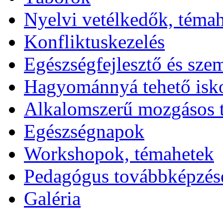
Nyelvi vetélkedők, téma
Konfliktuskezelés
Egészségfejlesztő és sze
Hagyománnyá tehető isk
Alkalomszerű mozgásos 
Egészségnapok
Workshopok, témahetek
Pedagógus továbbképzés
Galéria