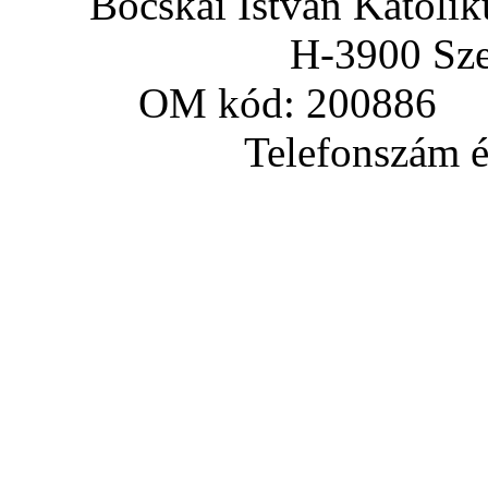
Bocskai István Katoli
H-3900 Sze
OM kód: 200886 a
Telefonszám és