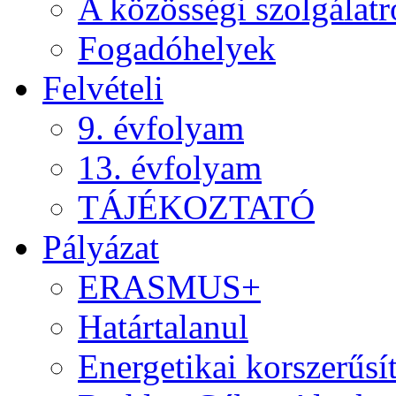
A közösségi szolgálatr
Fogadóhelyek
Felvételi
9. évfolyam
13. évfolyam
TÁJÉKOZTATÓ
Pályázat
ERASMUS+
Határtalanul
Energetikai korszerűsí