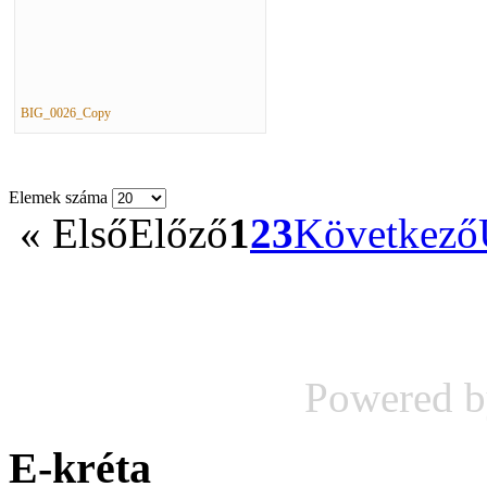
BIG_0026_Copy
Elemek száma
«
Első
Előző
1
2
3
Következő
Powered 
E-kréta