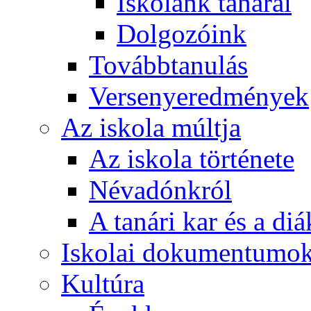
Iskolánk tanárai
Dolgozóink
Továbbtanulás
Versenyeredmények
Az iskola múltja
Az iskola története
Névadónkról
A tanári kar és a d
Iskolai dokumentumo
Kultúra