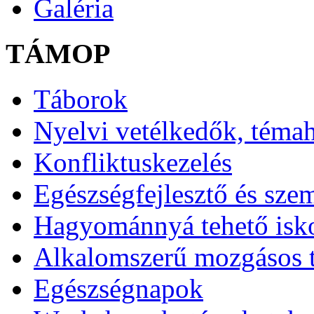
Galéria
TÁMOP
Táborok
Nyelvi vetélkedők, téma
Konfliktuskezelés
Egészségfejlesztő és sze
Hagyománnyá tehető isk
Alkalomszerű mozgásos 
Egészségnapok