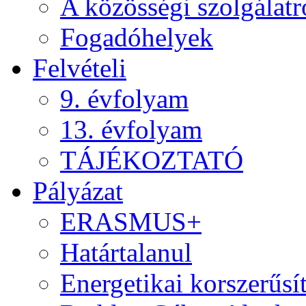
A közösségi szolgálatr
Fogadóhelyek
Felvételi
9. évfolyam
13. évfolyam
TÁJÉKOZTATÓ
Pályázat
ERASMUS+
Határtalanul
Energetikai korszerűsí