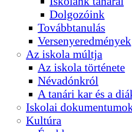
Iskolánk tanárai
Dolgozóink
Továbbtanulás
Versenyeredmények
Az iskola múltja
Az iskola története
Névadónkról
A tanári kar és a d
Iskolai dokumentumo
Kultúra